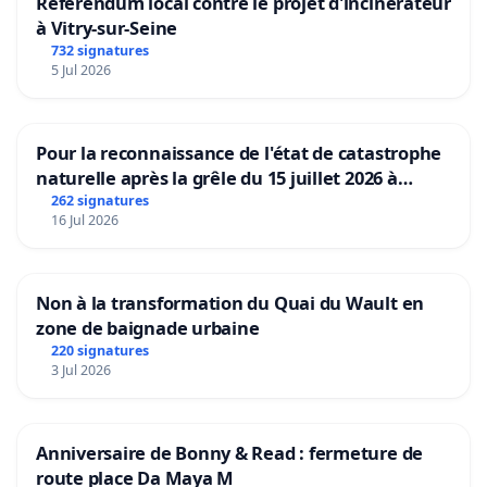
Référendum local contre le projet d'incinérateur
à Vitry-sur-Seine
732 signatures
5 Jul 2026
Pour la reconnaissance de l'état de catastrophe
naturelle après la grêle du 15 juillet 2026 à
Aubenas et ses alentours
262 signatures
16 Jul 2026
Non à la transformation du Quai du Wault en
zone de baignade urbaine
220 signatures
3 Jul 2026
Anniversaire de Bonny & Read : fermeture de
route place Da Maya M