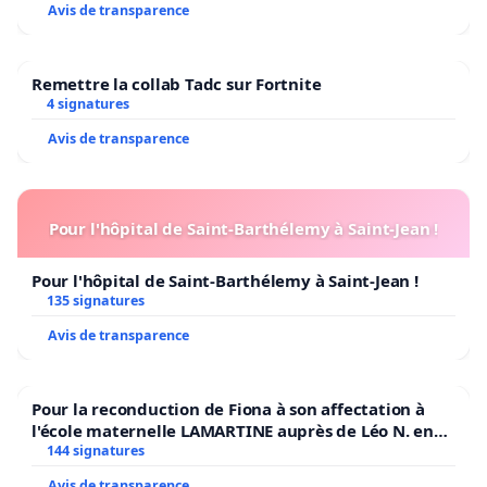
Avis de transparence
Remettre la collab Tadc sur Fortnite
4 signatures
Avis de transparence
Pour l'hôpital de Saint-Barthélemy à Saint-Jean !
Pour l'hôpital de Saint-Barthélemy à Saint-Jean !
135 signatures
Avis de transparence
Pour la reconduction de Fiona à son affectation à
l'école maternelle LAMARTINE auprès de Léo N. en
2026/2027
144 signatures
Avis de transparence