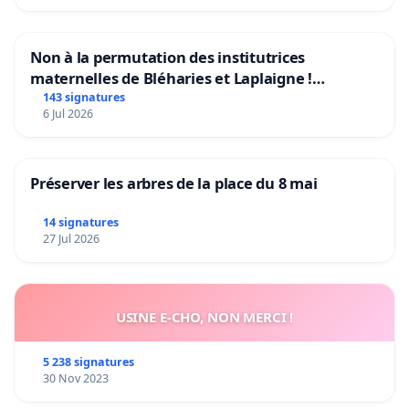
Non à la permutation des institutrices
maternelles de Bléharies et Laplaigne !
Préservons la stabilité de nos enfants.
143 signatures
6 Jul 2026
Préserver les arbres de la place du 8 mai
14 signatures
27 Jul 2026
USINE E-CHO, NON MERCI !
5 238 signatures
30 Nov 2023