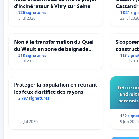
d'incinérateur à Vitry-sur-Seine
Cassandr
726 signatures
1 024 sig
5 Jul 2026
22 Jul 202
Non à la transformation du Quai
S'opposer
du Wault en zone de baignade
construc
urbaine
218 signatures
143 signa
3 Jul 2026
25 Jul 202
Protéger la population en retirant
Lettre ou
les feux d’artifice des rayons
Endroit 
2 797 signatures
perennis
du Bon
122 signa
25 Jul 2026
9 Jun 2026