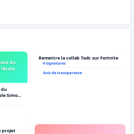
Remettre la collab Tadc sur Fortnite
ions du
4 signatures
 l’école
Avis de transparence
 du
cole Simone
 projet