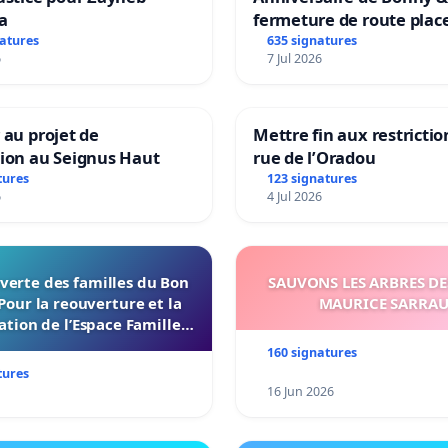
a
fermeture de route plac
Maya M
natures
635 signatures
6
7 Jul 2026
 au projet de
Mettre fin aux restrictio
tion au Seignus Haut
rue de l’Oradou
tures
123 signatures
6
4 Jul 2026
verte des familles du Bon
SAUVONS LES ARBRES DE
Pour la reouverture et la
MAURICE SARRA
ation de l’Espace Familles
 Endroit a Tours 37000
160 signatures
tures
16 Jun 2026