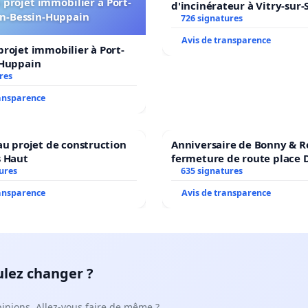
projet immobilier à Port-
d'incinérateur à Vitry-sur-
n-Bessin-Huppain
726 signatures
Avis de transparence
rojet immobilier à Port-
-Huppain
res
ransparence
au projet de construction
Anniversaire de Bonny & R
s Haut
fermeture de route place
ures
635 signatures
ransparence
Avis de transparence
ulez changer ?
pinions. Allez-vous faire de même ?