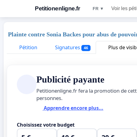
Petitionenligne.fr
Voir les pét
FR ▼
Plainte contre Sonia Backes pour abus de pouvoir
Pétition
Signatures
Plus de visibi
46
Publicité payante
Petitionenligne.fr fera la promotion de cet
personnes.
Apprendre encore plus...
Choisissez votre budget