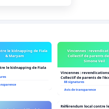
tre le kidnapping de Fiala
Vincennes : revendicat
& Maryam
Collectif de parents de
Simone Veil
tre le kidnapping de Fiala
Vincennes : revendications
ures
Collectif de parents de l’é
Veil
88 signatures
ransparence
Avis de transparence
Référendum local contre le