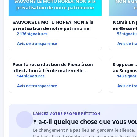
SAUVONS LE MOTU HOREA: NON a la
NON à un 
privatisation de notre patrimoine
e
SAUVONS LE MOTU HOREA: NON a la
NON à un p
privatisation de notre patrimoine
en-Bessin
2 136 signatures
52 signatu
Avis de transparence
Avis de t
Pour la reconduction de Fiona à son
S'opposer 
affectation à l'école maternelle
au Seignu
LAMARTINE auprès de Léo N. en
144 signatures
143 signat
2026/2027
Avis de transparence
Avis de t
LANCEZ VOTRE PROPRE PÉTITION
Y a-t-il quelque chose que vous vo
Le changement n'a pas lieu en gardant le silence.
L'auteur de cette pétition a eu le courage de ses o