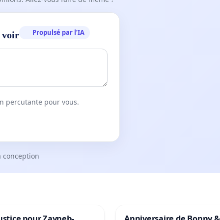
Propulsé par l’IA
 voir
on percutante pour vous.
a conception
ustice pour Zayneb-
Anniversaire de Bonny &