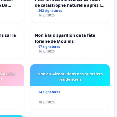
e Da
de catastrophe naturelle après la
grêle du 15 juillet 2026 à Aubenas
262 signatures
16 Jul 2026
et ses alentours
ns sur la
Non à la disparition de la fête
foraine de Moulins
97 signatures
16 Jul 2026
S ALLÉES
Non au AirBnB dans nos quartiers
UT
résidentiels
34 signatures
18 Jul 2026