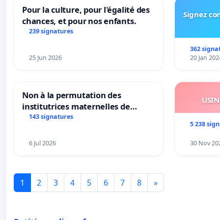
Pour la culture, pour l'égalité des
Signez con
chances, et pour nos enfants.
239 signatures
362 signa
25 Jun 2026
20 Jan 202
Non à la permutation des
USIN
institutrices maternelles de
Bléharies et Laplaigne !
143 signatures
5 238 sig
Préservons la stabilité de nos
enfants.
6 Jul 2026
30 Nov 20
1
2
3
4
5
6
7
8
»