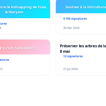
tre le kidnapping de Fiala
Soutien à la Viticultur
& Maryam
4 105 signatures
tures
4
30 Apr 2026
Préserver les arbres de l
E E-CHO, NON MERCI !
8 mai
12 signatures
natures
23
27 Jul 2026