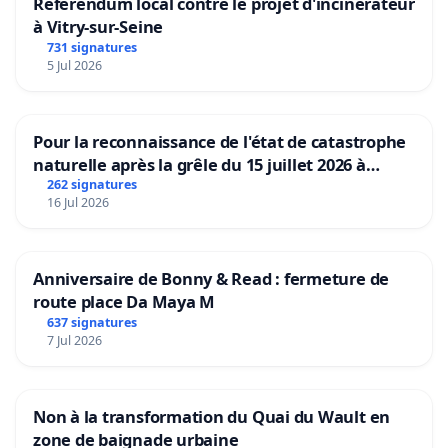
Référendum local contre le projet d'incinérateur
à Vitry-sur-Seine
731 signatures
5 Jul 2026
Pour la reconnaissance de l'état de catastrophe
naturelle après la grêle du 15 juillet 2026 à
Aubenas et ses alentours
262 signatures
16 Jul 2026
Anniversaire de Bonny & Read : fermeture de
route place Da Maya M
637 signatures
7 Jul 2026
Non à la transformation du Quai du Wault en
zone de baignade urbaine