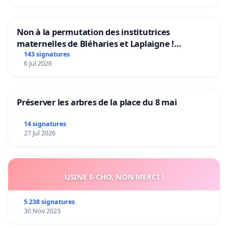
Non à la permutation des institutrices
maternelles de Bléharies et Laplaigne !
Préservons la stabilité de nos enfants.
143 signatures
6 Jul 2026
Préserver les arbres de la place du 8 mai
14 signatures
27 Jul 2026
USINE E-CHO, NON MERCI !
5 238 signatures
30 Nov 2023