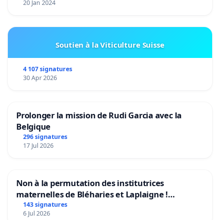
20 Jan 2024
Soutien à la Viticulture Suisse
4 107 signatures
30 Apr 2026
Prolonger la mission de Rudi Garcia avec la
Belgique
296 signatures
17 Jul 2026
Non à la permutation des institutrices
maternelles de Bléharies et Laplaigne !
Préservons la stabilité de nos enfants.
143 signatures
6 Jul 2026