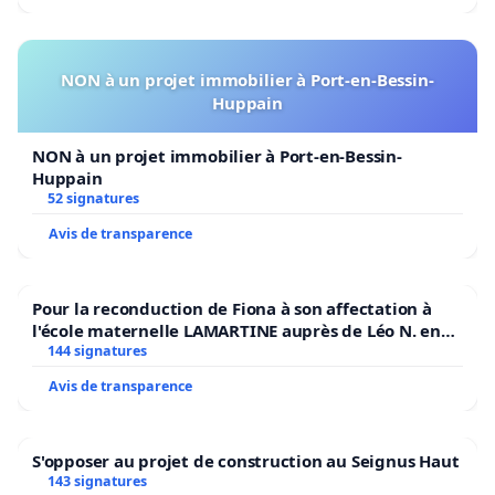
NON à un projet immobilier à Port-en-Bessin-
Huppain
NON à un projet immobilier à Port-en-Bessin-
Huppain
52 signatures
Avis de transparence
Pour la reconduction de Fiona à son affectation à
l'école maternelle LAMARTINE auprès de Léo N. en
2026/2027
144 signatures
Avis de transparence
S'opposer au projet de construction au Seignus Haut
143 signatures