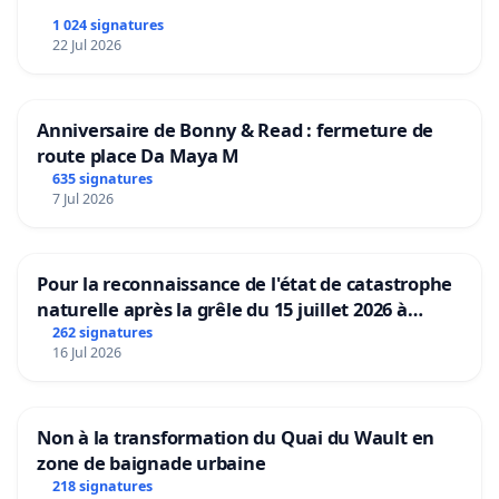
1 024 signatures
22 Jul 2026
Anniversaire de Bonny & Read : fermeture de
route place Da Maya M
635 signatures
7 Jul 2026
Pour la reconnaissance de l'état de catastrophe
naturelle après la grêle du 15 juillet 2026 à
Aubenas et ses alentours
262 signatures
16 Jul 2026
Non à la transformation du Quai du Wault en
zone de baignade urbaine
218 signatures