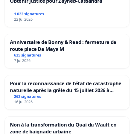
Obtenir justice pour Zayneb-Cassandra
1 022 signatures
22 Jul 2026
Anniversaire de Bonny & Read : fermeture de
route place Da Maya M
635 signatures
7 Jul 2026
Pour la reconnaissance de l'état de catastrophe
naturelle après la grêle du 15 juillet 2026 à
Aubenas et ses alentours
262 signatures
16 Jul 2026
Non à la transformation du Quai du Wault en
zone de baignade urbaine