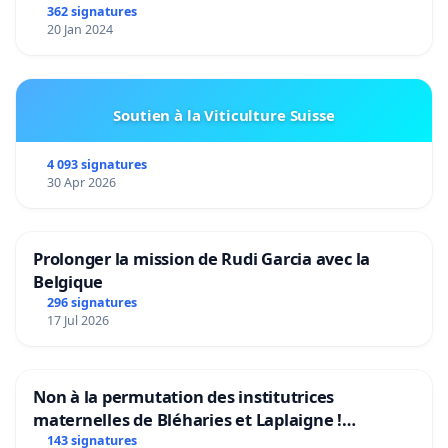
362 signatures
20 Jan 2024
Soutien à la Viticulture Suisse
4 093 signatures
30 Apr 2026
Prolonger la mission de Rudi Garcia avec la
Belgique
296 signatures
17 Jul 2026
Non à la permutation des institutrices
maternelles de Bléharies et Laplaigne !
Préservons la stabilité de nos enfants.
143 signatures