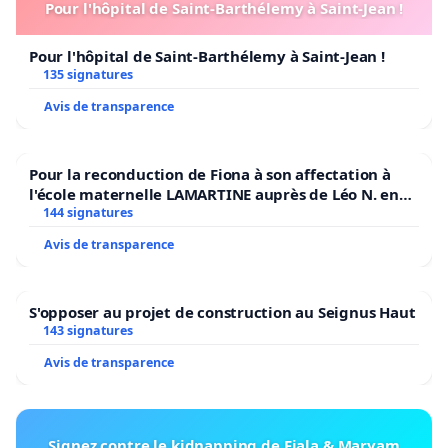
Pour l'hôpital de Saint-Barthélemy à Saint-Jean !
Pour l'hôpital de Saint-Barthélemy à Saint-Jean !
135 signatures
Avis de transparence
Pour la reconduction de Fiona à son affectation à
l'école maternelle LAMARTINE auprès de Léo N. en
2026/2027
144 signatures
Avis de transparence
S'opposer au projet de construction au Seignus Haut
143 signatures
Avis de transparence
Signez contre le kidnapping de Fiala & Maryam