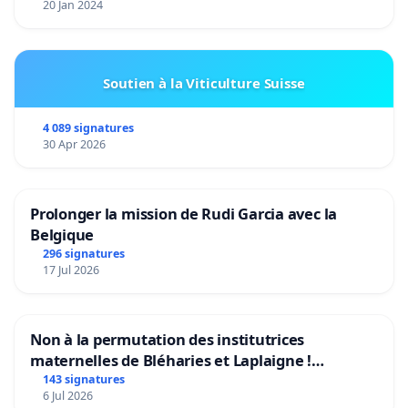
20 Jan 2024
Soutien à la Viticulture Suisse
4 089 signatures
30 Apr 2026
Prolonger la mission de Rudi Garcia avec la
Belgique
296 signatures
17 Jul 2026
Non à la permutation des institutrices
maternelles de Bléharies et Laplaigne !
Préservons la stabilité de nos enfants.
143 signatures
6 Jul 2026