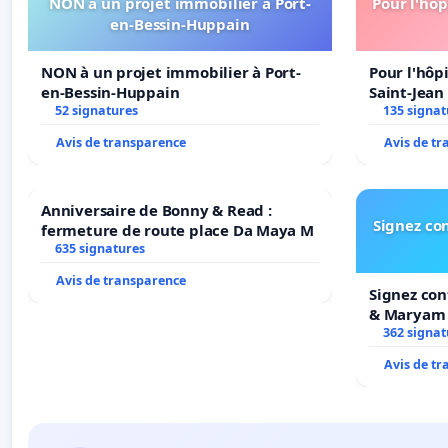
NON à un projet immobilier à Port-
Pour l'hôp
en-Bessin-Huppain
NON à un projet immobilier à Port-
Pour l'hôp
en-Bessin-Huppain
Saint-Jean 
52 signatures
135 signat
Avis de transparence
Avis de t
Anniversaire de Bonny & Read :
Signez con
fermeture de route place Da Maya M
635 signatures
Avis de transparence
Signez con
& Maryam
362 signat
Avis de t