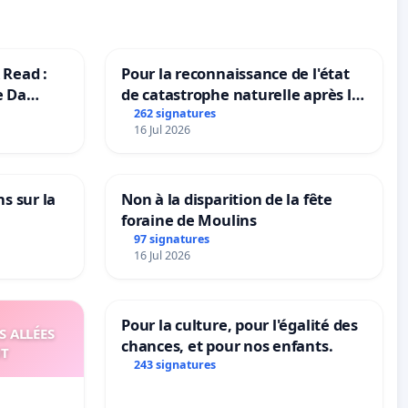
 Read :
Pour la reconnaissance de l'état
e Da
de catastrophe naturelle après la
grêle du 15 juillet 2026 à Aubenas
262 signatures
16 Jul 2026
et ses alentours
ns sur la
Non à la disparition de la fête
foraine de Moulins
97 signatures
16 Jul 2026
Pour la culture, pour l'égalité des
S ALLÉES
chances, et pour nos enfants.
UT
243 signatures