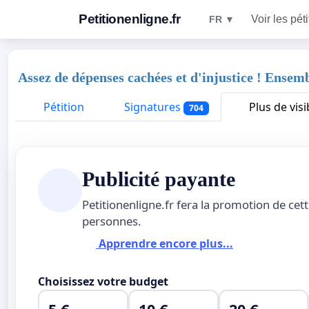
Petitionenligne.fr
Voir les pét
FR ▼
Assez de dépenses cachées et d'injustice ! Ensem
Pétition
Signatures
Plus de visib
704
Publicité payante
Petitionenligne.fr fera la promotion de cet
personnes.
Apprendre encore plus...
Choisissez votre budget