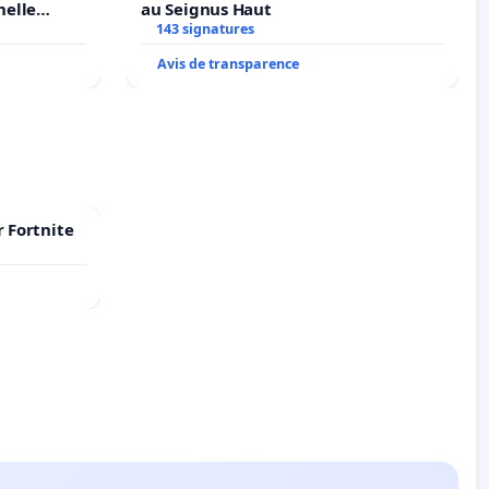
nelle
au Seignus Haut
N. en
143 signatures
Avis de transparence
r Fortnite