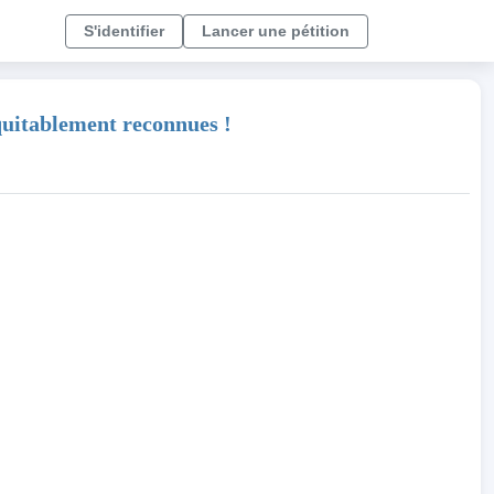
S'identifier
Lancer une pétition
équitablement reconnues !