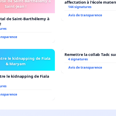
ital de Saint-Barthélemy à
affectation à l'école mater
Saint-Jean !
LAMARTINE auprès de Léo 
144 signatures
2026/2027
Avis de transparence
ital de Saint-Barthélemy à
!
ures
ransparence
Remettre la collab Tadc su
tre le kidnapping de Fiala
4 signatures
& Maryam
Avis de transparence
tre le kidnapping de Fiala
ures
ransparence