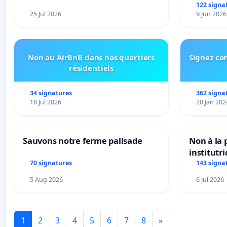
122 signa
25 Jul 2026
9 Jun 2026
Non au AirBnB dans nos quartiers
Signez con
résidentiels
34 signatures
362 signa
18 Jul 2026
20 Jan 202
Sauvons notre ferme pallsade
Non à la
institutr
Bléharies
70 signatures
143 signa
Préservon
5 Aug 2026
6 Jul 2026
enfants.
1
2
3
4
5
6
7
8
»