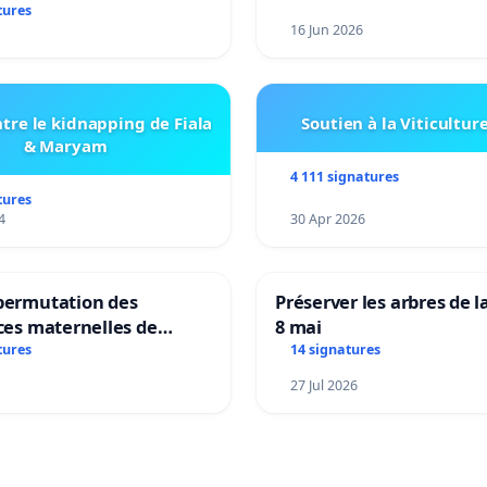
tures
16 Jun 2026
tre le kidnapping de Fiala
Soutien à la Viticultur
& Maryam
4 111 signatures
tures
4
30 Apr 2026
 permutation des
Préserver les arbres de l
ices maternelles de
8 mai
 et Laplaigne !
tures
14 signatures
s la stabilité de nos
27 Jul 2026