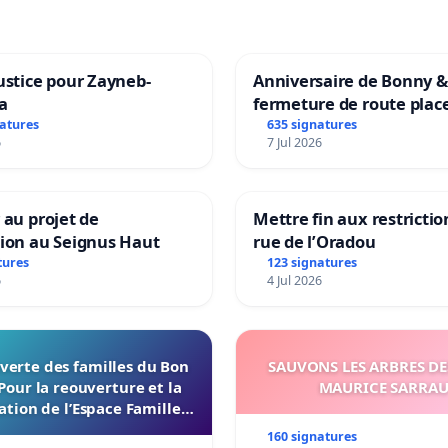
ustice pour Zayneb-
Anniversaire de Bonny &
a
fermeture de route plac
Maya M
natures
635 signatures
6
7 Jul 2026
 au projet de
Mettre fin aux restrictio
tion au Seignus Haut
rue de l’Oradou
tures
123 signatures
6
4 Jul 2026
verte des familles du Bon
SAUVONS LES ARBRES DE
Pour la reouverture et la
MAURICE SARRA
ation de l’Espace Familles
 Endroit a Tours 37000
160 signatures