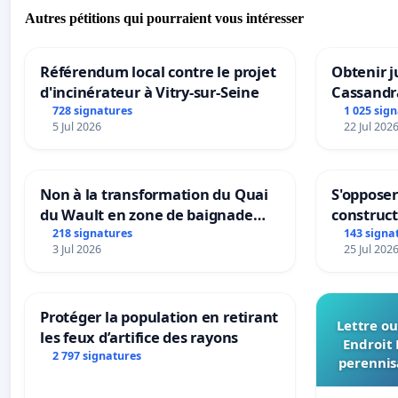
Autres pétitions qui pourraient vous intéresser
Référendum local contre le projet
Obtenir j
d'incinérateur à Vitry-sur-Seine
Cassandr
728 signatures
1 025 sig
5 Jul 2026
22 Jul 202
Non à la transformation du Quai
S'opposer
du Wault en zone de baignade
construc
urbaine
218 signatures
143 signa
3 Jul 2026
25 Jul 202
Protéger la population en retirant
Lettre ou
les feux d’artifice des rayons
Endroit 
2 797 signatures
perennis
du Bon