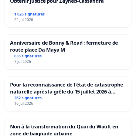
Obtenir justice pour Zayneb-Cassandra
1 025 signatures
22 Jul 2026
Anniversaire de Bonny & Read : fermeture de
route place Da Maya M
635 signatures
7 Jul 2026
Pour la reconnaissance de l'état de catastrophe
naturelle après la grêle du 15 juillet 2026 à
Aubenas et ses alentours
262 signatures
16 Jul 2026
Non à la transformation du Quai du Wault en
zone de baignade urbaine