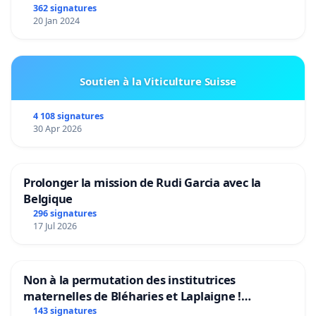
362 signatures
20 Jan 2024
Soutien à la Viticulture Suisse
4 108 signatures
30 Apr 2026
Prolonger la mission de Rudi Garcia avec la
Belgique
296 signatures
17 Jul 2026
Non à la permutation des institutrices
maternelles de Bléharies et Laplaigne !
Préservons la stabilité de nos enfants.
143 signatures