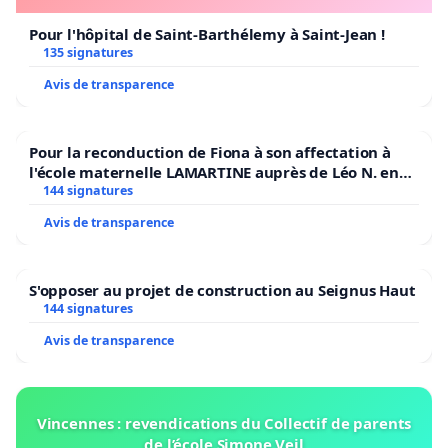
Pour l'hôpital de Saint-Barthélemy à Saint-Jean !
135 signatures
Avis de transparence
Pour la reconduction de Fiona à son affectation à
l'école maternelle LAMARTINE auprès de Léo N. en
2026/2027
144 signatures
Avis de transparence
S'opposer au projet de construction au Seignus Haut
144 signatures
Avis de transparence
Vincennes : revendications du Collectif de parents
de l’école Simone Veil