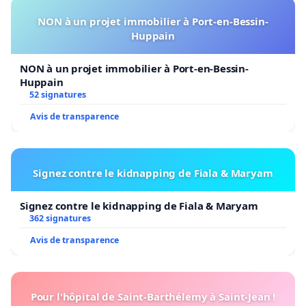
NON à un projet immobilier à Port-en-Bessin-
Huppain
NON à un projet immobilier à Port-en-Bessin-
Huppain
52 signatures
Avis de transparence
Signez contre le kidnapping de Fiala & Maryam
Signez contre le kidnapping de Fiala & Maryam
362 signatures
Avis de transparence
Pour l'hôpital de Saint-Barthélemy à Saint-Jean !