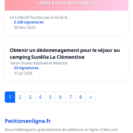
USINE E-CHO, NON MERCI !
Le Collectif Touche pas à ma forê…
5 238 signatures
30 Nov 2023
Obtenir un dédommagement pour le séjour au
camping Sunêlia La Clémentine
Taton-Snyers Raphael et Béatrice
23 signatures
27 Jul 2026
1
2
3
4
5
6
7
8
»
Petitionenligne.fr
Nous hébergeons gratuitement les pétitions en ligne. Créez une