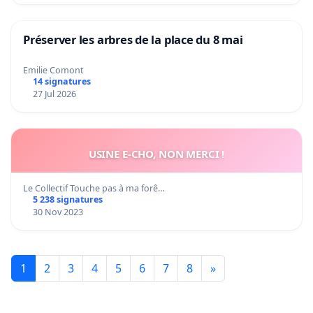
Préserver les arbres de la place du 8 mai
Emilie Comont
14 signatures
27 Jul 2026
USINE E-CHO, NON MERCI !
Le Collectif Touche pas à ma forê…
5 238 signatures
30 Nov 2023
1
2
3
4
5
6
7
8
»