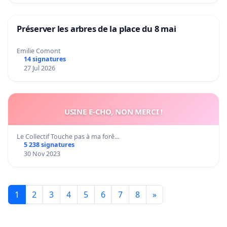
Préserver les arbres de la place du 8 mai
Emilie Comont
14 signatures
27 Jul 2026
USINE E-CHO, NON MERCI !
Le Collectif Touche pas à ma forê…
5 238 signatures
30 Nov 2023
1
2
3
4
5
6
7
8
»