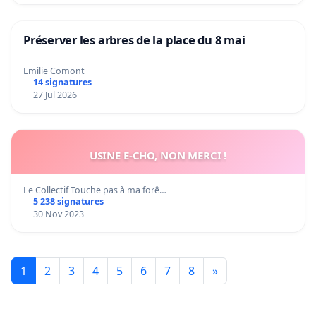
Préserver les arbres de la place du 8 mai
Emilie Comont
14 signatures
27 Jul 2026
USINE E-CHO, NON MERCI !
Le Collectif Touche pas à ma forê…
5 238 signatures
30 Nov 2023
1
2
3
4
5
6
7
8
»