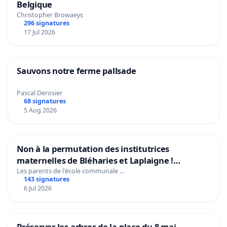
Belgique
Christopher Browaeys
296 signatures
17 Jul 2026
Sauvons notre ferme pallsade
Pascal Derosier
68 signatures
5 Aug 2026
Non à la permutation des institutrices
maternelles de Bléharies et Laplaigne !
Préservons la stabilité de nos enfants.
Les parents de l'école communale …
143 signatures
6 Jul 2026
Préserver les arbres de la place du 8 mai