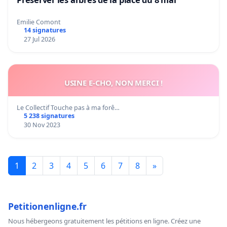
Emilie Comont
14 signatures
27 Jul 2026
USINE E-CHO, NON MERCI !
Le Collectif Touche pas à ma forê…
5 238 signatures
30 Nov 2023
1
2
3
4
5
6
7
8
»
Petitionenligne.fr
Nous hébergeons gratuitement les pétitions en ligne. Créez une