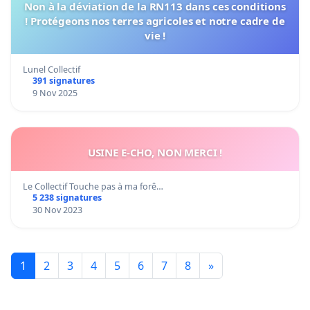
Non à la déviation de la RN113 dans ces conditions
! Protégeons nos terres agricoles et notre cadre de
vie !
Lunel Collectif
391 signatures
9 Nov 2025
USINE E-CHO, NON MERCI !
Le Collectif Touche pas à ma forê…
5 238 signatures
30 Nov 2023
1
2
3
4
5
6
7
8
»