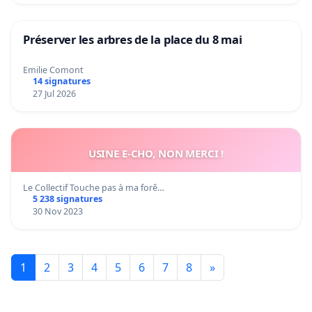
Préserver les arbres de la place du 8 mai
Emilie Comont
14 signatures
27 Jul 2026
USINE E-CHO, NON MERCI !
Le Collectif Touche pas à ma forê…
5 238 signatures
30 Nov 2023
1
2
3
4
5
6
7
8
»