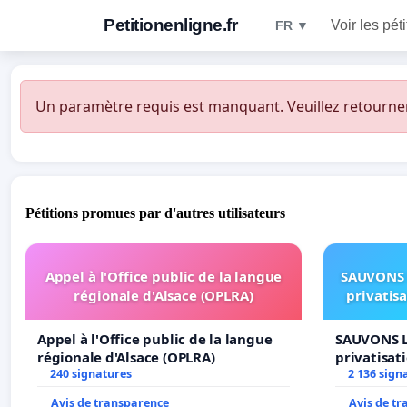
Petitionenligne.fr
Voir les pét
FR ▼
Un paramètre requis est manquant. Veuillez retourner à
Pétitions promues par d'autres utilisateurs
Appel à l'Office public de la langue
SAUVONS 
régionale d'Alsace (OPLRA)
privatis
Appel à l'Office public de la langue
SAUVONS L
régionale d'Alsace (OPLRA)
privatisat
240 signatures
2 136 sign
Avis de transparence
Avis de t