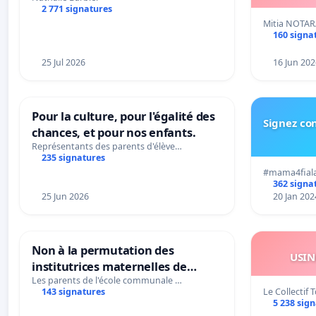
2 771 signatures
Mitia NOTA
160 signa
25 Jul 2026
16 Jun 202
Pour la culture, pour l'égalité des
Signez con
chances, et pour nos enfants.
Représentants des parents d'élève…
235 signatures
#mama4fial
362 signa
25 Jun 2026
20 Jan 202
Non à la permutation des
USIN
institutrices maternelles de
Bléharies et Laplaigne !
Les parents de l'école communale …
Le Collectif
143 signatures
Préservons la stabilité de nos
5 238 sig
enfants.