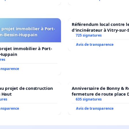
Référendum local contre le
projet immobilier à Port-
d'incinérateur à Vitry-sur-
n-Bessin-Huppain
725 signatures
Avis de transparence
rojet immobilier à Port-
-Huppain
res
ransparence
au projet de construction
Anniversaire de Bonny & R
s Haut
fermeture de route place
ures
635 signatures
ransparence
Avis de transparence