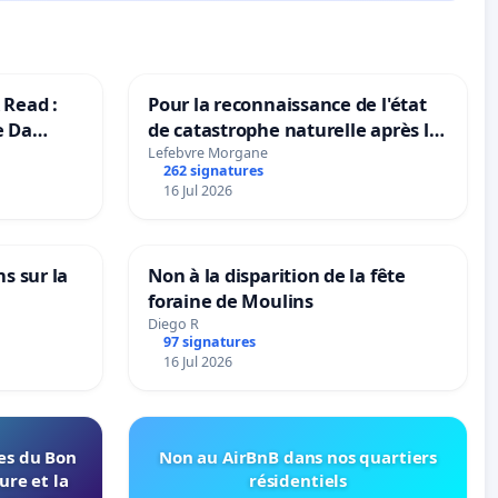
 Read :
Pour la reconnaissance de l'état
e Da
de catastrophe naturelle après la
grêle du 15 juillet 2026 à Aubenas
Lefebvre Morgane
262 signatures
et ses alentours
16 Jul 2026
ns sur la
Non à la disparition de la fête
foraine de Moulins
Diego R
97 signatures
16 Jul 2026
les du Bon
Non au AirBnB dans nos quartiers
ure et la
résidentiels