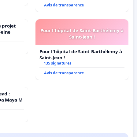
Avis de transparence
 projet
Pour l'hôpital de Saint-Barthélemy à
Seine
Saint-Jean !
Pour l'hôpital de Saint-Barthélemy à
Saint-Jean !
135 signatures
Avis de transparence
ead :
 Da Maya M