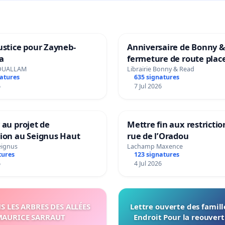
ustice pour Zayneb-
Anniversaire de Bonny &
a
fermeture de route plac
Maya M
OUALLAM
Librairie Bonny & Read
natures
635 signatures
6
7 Jul 2026
 au projet de
Mettre fin aux restrictio
tion au Seignus Haut
rue de l’Oradou
eignus
Lachamp Maxence
tures
123 signatures
6
4 Jul 2026
 LES ARBRES DES ALLÉES
Lettre ouverte des famil
AURICE SARRAUT
Endroit Pour la reouvert