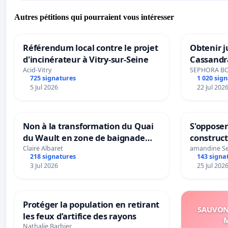
Autres pétitions qui pourraient vous intéresser
Référendum local contre le projet
Obtenir j
d'incinérateur à Vitry-sur-Seine
Cassandr
Acid-Vitry
SEPHORA B
725 signatures
1 020 sig
5 Jul 2026
22 Jul 202
Non à la transformation du Quai
S'opposer
du Wault en zone de baignade
construc
urbaine
Claire Albaret
amandine S
218 signatures
143 signa
3 Jul 2026
25 Jul 202
Protéger la population en retirant
SAUVONS
les feux d’artifice des rayons
M
Nathalie Barbier