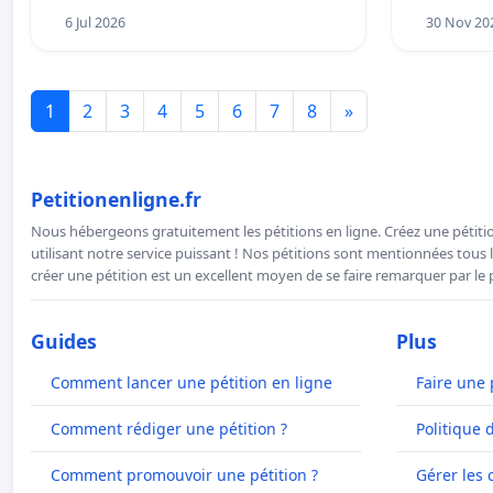
6 Jul 2026
30 Nov 20
1
2
3
4
5
6
7
8
»
Petitionenligne.fr
Nous hébergeons gratuitement les pétitions en ligne. Créez une pétitio
utilisant notre service puissant ! Nos pétitions sont mentionnées tous l
créer une pétition est un excellent moyen de se faire remarquer par le p
Guides
Plus
Comment lancer une pétition en ligne
Faire une 
Comment rédiger une pétition ?
Politique 
Comment promouvoir une pétition ?
Gérer les 