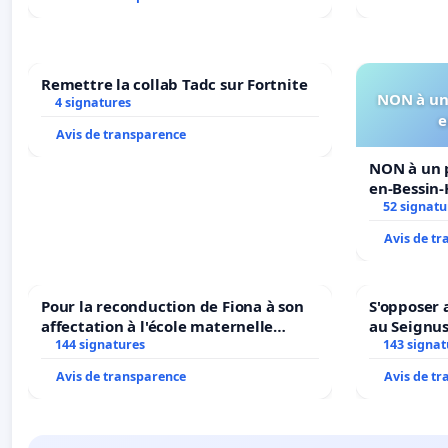
Remettre la collab Tadc sur Fortnite
NON à un 
4 signatures
e
Avis de transparence
NON à un p
en-Bessin
52 signatu
Avis de t
Pour la reconduction de Fiona à son
S'opposer 
affectation à l'école maternelle
au Seignu
LAMARTINE auprès de Léo N. en
144 signatures
143 signat
2026/2027
Avis de transparence
Avis de t