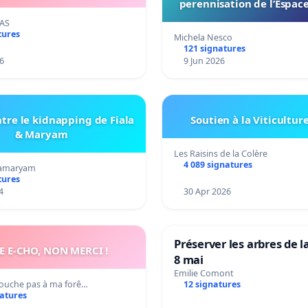
perennisation de l’Espace
du Bon Endroit a Tour
RAS
tures
Michela Nesco
121 signatures
6
9 Jun 2026
tre le kidnapping de Fiala
Soutien à la Viticultur
& Maryam
Les Raisins de la Colère
4 089 signatures
amaryam
tures
4
30 Apr 2026
Préserver les arbres de l
E E-CHO, NON MERCI !
8 mai
Emilie Comont
 Touche pas à ma forê…
12 signatures
natures