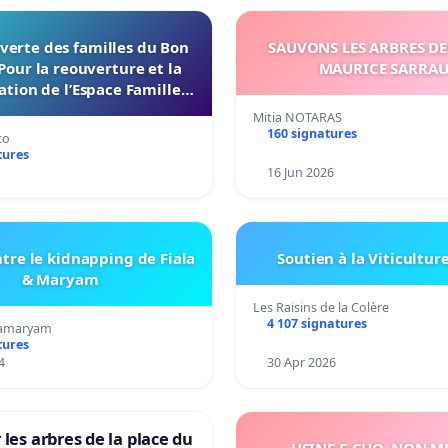
verte des familles du Bon
SAUVONS LES ARBRES DE
Pour la reouverture et la
MAURICE SARRA
ation de l’Espace Familles
 Endroit a Tours 37000
Mitia NOTARAS
160 signatures
co
tures
16 Jun 2026
tre le kidnapping de Fiala
Soutien à la Viticultur
& Maryam
Les Raisins de la Colère
4 107 signatures
amaryam
tures
4
30 Apr 2026
 les arbres de la place du
USINE E-CHO, NON ME