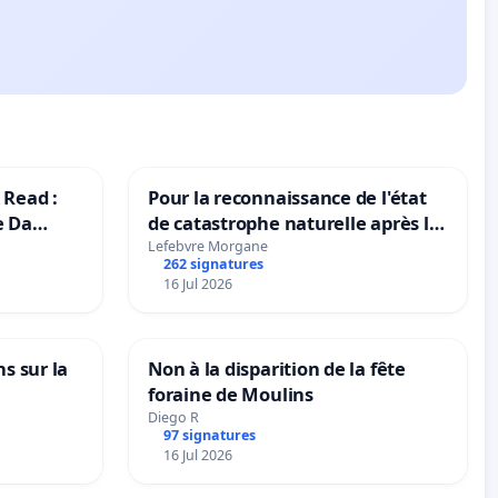
 Read :
Pour la reconnaissance de l'état
e Da
de catastrophe naturelle après la
grêle du 15 juillet 2026 à Aubenas
Lefebvre Morgane
262 signatures
et ses alentours
16 Jul 2026
ns sur la
Non à la disparition de la fête
foraine de Moulins
Diego R
97 signatures
16 Jul 2026