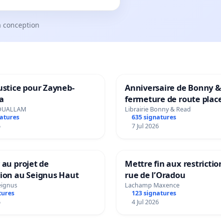
a conception
ustice pour Zayneb-
Anniversaire de Bonny &
a
fermeture de route plac
Maya M
OUALLAM
Librairie Bonny & Read
natures
635 signatures
6
7 Jul 2026
 au projet de
Mettre fin aux restrictio
tion au Seignus Haut
rue de l’Oradou
eignus
Lachamp Maxence
tures
123 signatures
6
4 Jul 2026