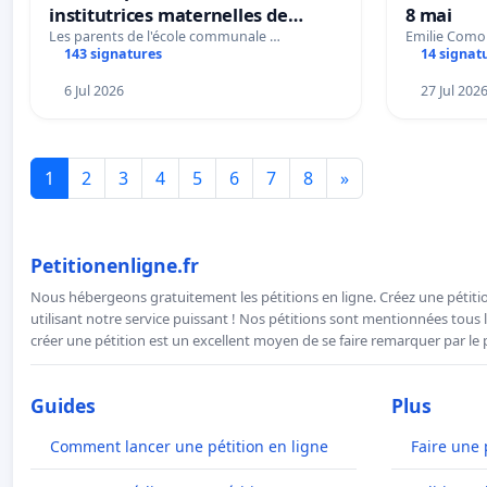
institutrices maternelles de
8 mai
Bléharies et Laplaigne !
Les parents de l'école communale …
Emilie Como
143 signatures
14 signat
Préservons la stabilité de nos
enfants.
6 Jul 2026
27 Jul 202
1
2
3
4
5
6
7
8
»
Petitionenligne.fr
Nous hébergeons gratuitement les pétitions en ligne. Créez une pétitio
utilisant notre service puissant ! Nos pétitions sont mentionnées tous l
créer une pétition est un excellent moyen de se faire remarquer par le p
Guides
Plus
Comment lancer une pétition en ligne
Faire une 