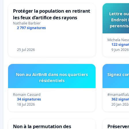
Protéger la population en retirant
Lettre ou
les feux d’artifice des rayons
Endroit 
Nathalie Barbier
perennis
2 797 signatures
du Bon
Michela Nes
122 signa
25 Jul 2026
9 Jun 2026
Non au AirBnB dans nos quartiers
Signez con
résidentiels
Romain Cassard
#mama4fial
34 signatures
362 signa
18 Jul 2026
20 Jan 202
Non à la permutation des
Préserver