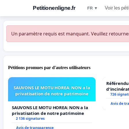
Petitionenligne.fr
Voir les pét
FR ▼
Un paramètre requis est manquant. Veuillez retourner à
Pétitions promues par d'autres utilisateurs
Référendum
SAUVONS LE MOTU HOREA: NON a la
d'incinéra
privatisation de notre patrimoine
726 signat
Avis de t
SAUVONS LE MOTU HOREA: NON a la
privatisation de notre patrimoine
2 136 signatures
Avis de transparence