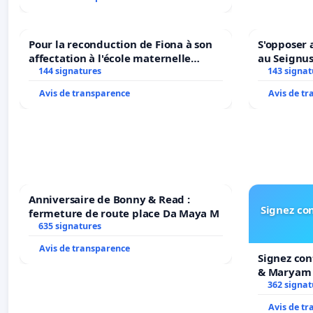
Pour la reconduction de Fiona à son
S'opposer 
affectation à l'école maternelle
au Seignu
LAMARTINE auprès de Léo N. en
144 signatures
143 signat
2026/2027
Avis de transparence
Avis de t
Anniversaire de Bonny & Read :
Signez con
fermeture de route place Da Maya M
635 signatures
Avis de transparence
Signez con
& Maryam
362 signat
Avis de t