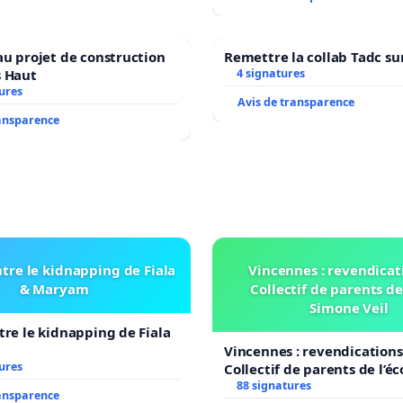
au projet de construction
Remettre la collab Tadc su
s Haut
4 signatures
ures
Avis de transparence
ransparence
tre le kidnapping de Fiala
Vincennes : revendicat
& Maryam
Collectif de parents de
Simone Veil
tre le kidnapping de Fiala
Vincennes : revendications
ures
Collectif de parents de l’é
Veil
88 signatures
ransparence