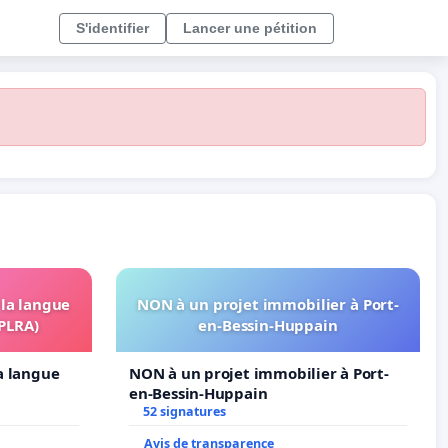
S'identifier
Lancer une pétition
 la langue
NON à un projet immobilier à Port-
OPLRA)
en-Bessin-Huppain
la langue
NON à un projet immobilier à Port-
en-Bessin-Huppain
52 signatures
Avis de transparence