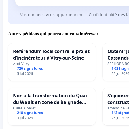
Vos données vous appartiennent
Confidentialité dès l
Autres pétitions qui pourraient vous intéresser
Référendum local contre le projet
Obtenir j
d'incinérateur à Vitry-sur-Seine
Cassandr
Acid-Vitry
SEPHORA B
726 signatures
1 024 sig
5 Jul 2026
22 Jul 202
Non à la transformation du Quai
S'opposer
du Wault en zone de baignade
construc
urbaine
Claire Albaret
amandine S
218 signatures
143 signa
3 Jul 2026
25 Jul 202