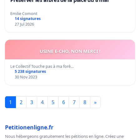
Emilie Comont
14 signatures
27 Jul 2026
USINE E-CHO, NON MERCI !
Le Collectif Touche pas à ma forê…
5 238 signatures
30 Nov 2023
1
2
3
4
5
6
7
8
»
Petitionenligne.fr
Nous hébergeons gratuitement les pétitions en ligne. Créez une