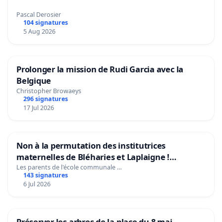
Pascal Derosier
104 signatures
5 Aug 2026
Prolonger la mission de Rudi Garcia avec la
Belgique
Christopher Browaeys
296 signatures
17 Jul 2026
Non à la permutation des institutrices
maternelles de Bléharies et Laplaigne !
Préservons la stabilité de nos enfants.
Les parents de l'école communale …
143 signatures
6 Jul 2026
Préserver les arbres de la place du 8 mai