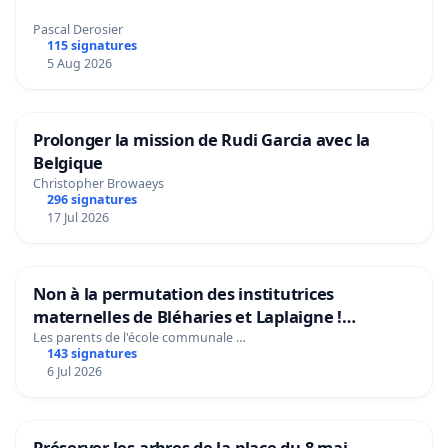
Pascal Derosier
115 signatures
5 Aug 2026
Prolonger la mission de Rudi Garcia avec la
Belgique
Christopher Browaeys
296 signatures
17 Jul 2026
Non à la permutation des institutrices
maternelles de Bléharies et Laplaigne !
Préservons la stabilité de nos enfants.
Les parents de l'école communale …
143 signatures
6 Jul 2026
Préserver les arbres de la place du 8 mai