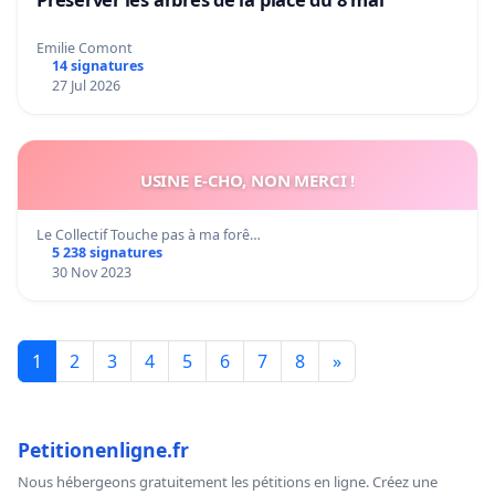
Emilie Comont
14 signatures
27 Jul 2026
USINE E-CHO, NON MERCI !
Le Collectif Touche pas à ma forê…
5 238 signatures
30 Nov 2023
1
2
3
4
5
6
7
8
»
Petitionenligne.fr
Nous hébergeons gratuitement les pétitions en ligne. Créez une