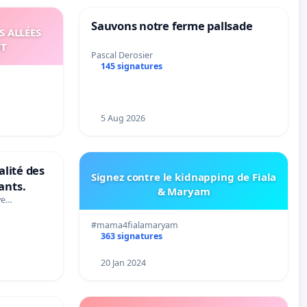
Sauvons notre ferme pallsade
S ALLÉES
UT
Pascal Derosier
145 signatures
5 Aug 2026
alité des
Signez contre le kidnapping de Fiala
ants.
& Maryam
ve…
#mama4fialamaryam
363 signatures
20 Jan 2024