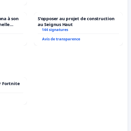
ona à son
S'opposer au projet de construction
nelle
au Seignus Haut
N. en
144 signatures
Avis de transparence
r Fortnite