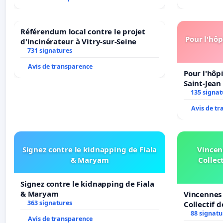
Référendum local contre le projet
Pour l'hôp
d'incinérateur à Vitry-sur-Seine
731 signatures
Avis de transparence
Pour l'hôp
Saint-Jean 
135 signat
Avis de t
Signez contre le kidnapping de Fiala
Vincen
& Maryam
Collect
Signez contre le kidnapping de Fiala
& Maryam
Vincennes 
363 signatures
Collectif 
Veil
88 signatu
Avis de transparence