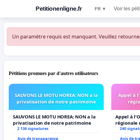
Petitionenligne.fr
Voir les pét
FR ▼
Un paramètre requis est manquant. Veuillez retourner à
Pétitions promues par d'autres utilisateurs
SAUVONS LE MOTU HOREA: NON a la
Appel à l
privatisation de notre patrimoine
régio
SAUVONS LE MOTU HOREA: NON a la
Appel à l'O
privatisation de notre patrimoine
régionale 
2 136 signatures
240 signat
Avis de transparence
Avis de t