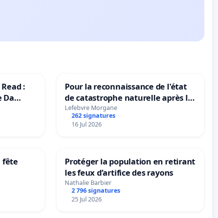
 Read :
Pour la reconnaissance de l'état
e Da
de catastrophe naturelle après la
grêle du 15 juillet 2026 à Aubenas
Lefebvre Morgane
262 signatures
et ses alentours
16 Jul 2026
 fête
Protéger la population en retirant
les feux d’artifice des rayons
Nathalie Barbier
2 796 signatures
25 Jul 2026