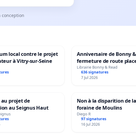
a conception
m local contre le projet
Anniversaire de Bonny &
ateur à Vitry-sur-Seine
fermeture de route plac
Maya M
Librairie Bonny & Read
tures
636 signatures
7 Jul 2026
 au projet de
Non à la disparition de la
tion au Seignus Haut
foraine de Moulins
eignus
Diego R
tures
97 signatures
6
16 Jul 2026