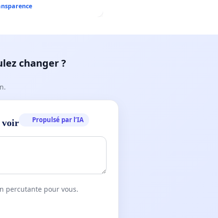
ransparence
ulez changer ?
n.
Propulsé par l’IA
 voir
on percutante pour vous.