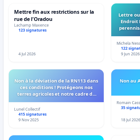
Mettre fin aux restrictions sur la
Lettre ou
rue de l’Oradou
Endroit 
Lachamp Maxence
perennis
123 signatures
du Bon
Michela Nes
122 signa
4 Jul 2026
9 Jun 2026
Non à la déviation de la RN113 dans
Non au A
ces conditions ! Protégeons nos
terres agricoles et notre cadre de
vie !
Romain Cas
35 signat
Lunel Collectif
415 signatures
9 Nov 2025
18 Jul 202