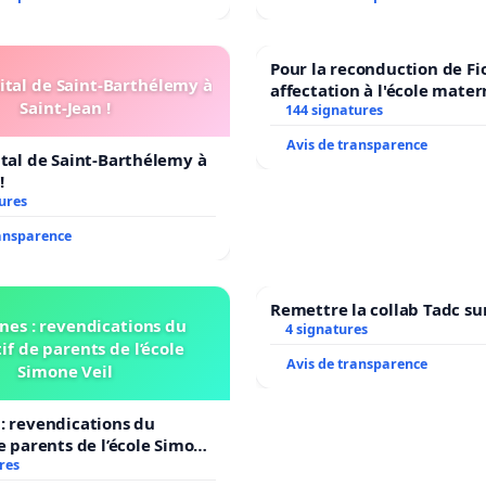
Pour la reconduction de Fi
ital de Saint-Barthélemy à
affectation à l'école mater
Saint-Jean !
LAMARTINE auprès de Léo 
144 signatures
2026/2027
Avis de transparence
ital de Saint-Barthélemy à
!
ures
ransparence
Remettre la collab Tadc su
nes : revendications du
4 signatures
if de parents de l’école
Avis de transparence
Simone Veil
: revendications du
de parents de l’école Simone
res