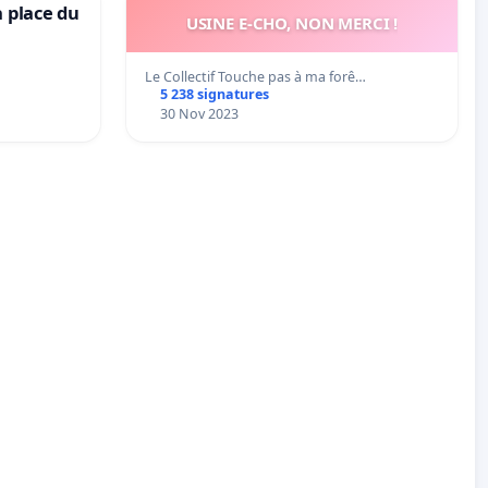
a place du
USINE E-CHO, NON MERCI !
Le Collectif Touche pas à ma forê…
5 238 signatures
30 Nov 2023