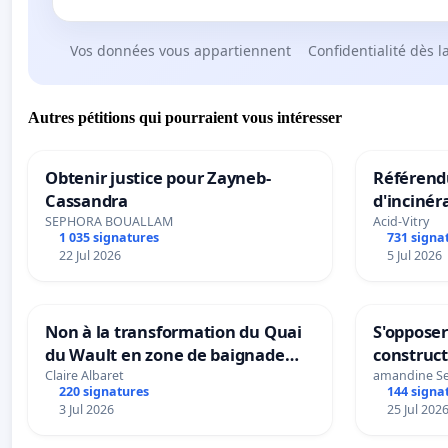
Vos données vous appartiennent
Confidentialité dès l
Autres pétitions qui pourraient vous intéresser
Obtenir justice pour Zayneb-
Référendu
Cassandra
d'incinér
SEPHORA BOUALLAM
Acid-Vitry
1 035 signatures
731 signa
22 Jul 2026
5 Jul 2026
Non à la transformation du Quai
S'opposer
du Wault en zone de baignade
construc
urbaine
Claire Albaret
amandine S
220 signatures
144 signa
3 Jul 2026
25 Jul 202