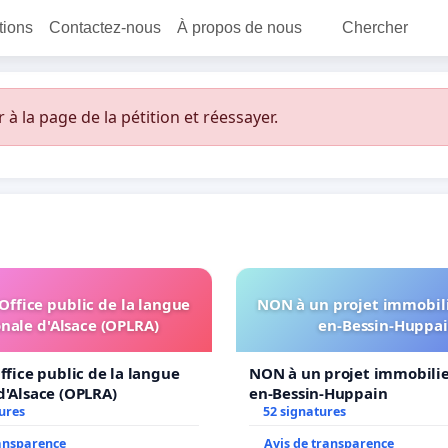
itions
Contactez-nous
À propos de nous
Chercher
 la page de la pétition et réessayer.
'Office public de la langue
NON à un projet immobili
nale d'Alsace (OPLRA)
en-Bessin-Huppa
ffice public de la langue
NON à un projet immobilier
d'Alsace (OPLRA)
en-Bessin-Huppain
ures
52 signatures
ransparence
Avis de transparence