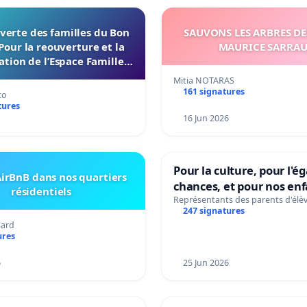
verte des familles du Bon
SAUVONS LES ARBRES DE
Pour la reouverture et la
MAURICE SARRA
ation de l’Espace Familles
 Endroit a Tours 37000
Mitia NOTARAS
161 signatures
co
tures
16 Jun 2026
Pour la culture, pour l'ég
irBnB dans nos quartiers
chances, et pour nos enf
résidentiels
Représentants des parents d'élè
247 signatures
sard
ures
6
25 Jun 2026