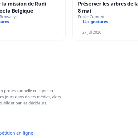
 la mission de Rudi
Préserver les arbres de l
ec la Belgique
8 mai
 Browaeys
Emilie Comont
tures
14 signatures
6
27 Jul 2026
n professionnelle en ligne en
es jours dans divers médias, alors
ublic et par les décideurs.
pétition en ligne