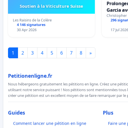
Prolonger
Soutien à la Viticulture Suisse
Garcia av
Christopher
Les Raisins de la Colère
296 signa
4 146 signatures
30 Apr 2026
17 Jul 202
1
2
3
4
5
6
7
8
»
Petitionenligne.fr
Nous hébergeons gratuitement les pétitions en ligne. Créez une pétitio
utilisant notre service puissant ! Nos pétitions sont mentionnées tous l
créer une pétition est un excellent moyen de se faire remarquer par le p
Guides
Plus
Comment lancer une pétition en ligne
Faire une 