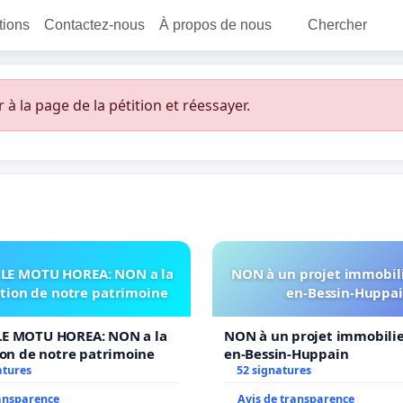
itions
Contactez-nous
À propos de nous
Chercher
 la page de la pétition et réessayer.
LE MOTU HOREA: NON a la
NON à un projet immobili
ation de notre patrimoine
en-Bessin-Huppa
E MOTU HOREA: NON a la
NON à un projet immobilier
ion de notre patrimoine
en-Bessin-Huppain
atures
52 signatures
ransparence
Avis de transparence