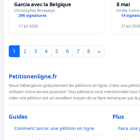
Garcia avec la Belgique
8 mai
Christopher Browaeys
Emilie Como
296 signatures
14 signat
17 Jul 2026
27 Jul 202
1
2
3
4
5
6
7
8
»
Petitionenligne.fr
Nous hébergeons gratuitement les pétitions en ligne. Créez une pétitio
utilisant notre service puissant ! Nos pétitions sont mentionnées tous l
créer une pétition est un excellent moyen de se faire remarquer par le p
Guides
Plus
Comment lancer une pétition en ligne
Faire une 