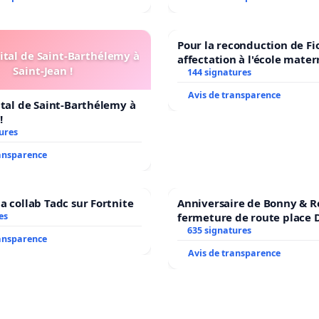
Pour la reconduction de Fi
ital de Saint-Barthélemy à
affectation à l'école mater
Saint-Jean !
LAMARTINE auprès de Léo 
144 signatures
2026/2027
Avis de transparence
ital de Saint-Barthélemy à
!
ures
ransparence
a collab Tadc sur Fortnite
Anniversaire de Bonny & R
es
fermeture de route place
635 signatures
ransparence
Avis de transparence