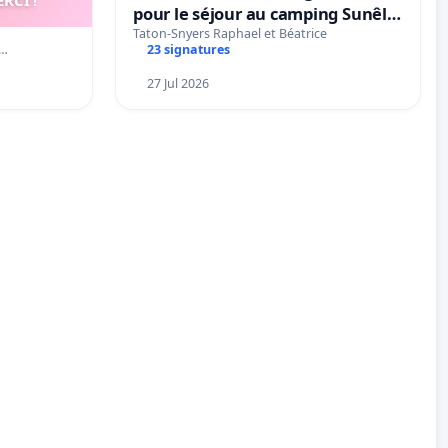
pour le séjour au camping Sunêlia
La Clémentine
Taton-Snyers Raphael et Béatrice
ê…
23 signatures
27 Jul 2026