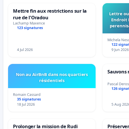
Mettre fin aux restrictions sur la
Lettre ou
rue de l’Oradou
Endroit 
Lachamp Maxence
perennis
123 signatures
du Bon
Michela Nes
122 signa
4 Jul 2026
9 Jun 2026
Sauvons 
Non au AirBnB dans nos quartiers
résidentiels
Pascal Deros
126 signa
Romain Cassard
35 signatures
18 Jul 2026
5 Aug 202
Prolonger la mission de Rudi
Préserver