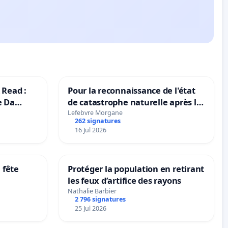
 Read :
Pour la reconnaissance de l'état
e Da
de catastrophe naturelle après la
grêle du 15 juillet 2026 à Aubenas
Lefebvre Morgane
262 signatures
et ses alentours
16 Jul 2026
 fête
Protéger la population en retirant
les feux d’artifice des rayons
Nathalie Barbier
2 796 signatures
25 Jul 2026