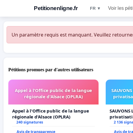
Petitionenligne.fr
Voir les pét
FR ▼
Un paramètre requis est manquant. Veuillez retourner à
Pétitions promues par d'autres utilisateurs
Appel à l'Office public de la langue
SAUVONS 
régionale d'Alsace (OPLRA)
privatis
Appel à l'Office public de la langue
SAUVONS L
régionale d'Alsace (OPLRA)
privatisat
240 signatures
2 136 sign
Avis de transparence
Avis de t