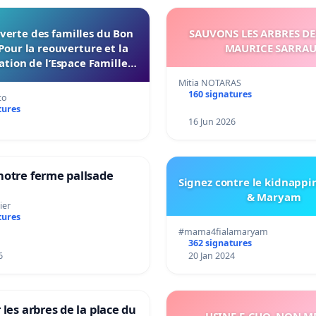
verte des familles du Bon
SAUVONS LES ARBRES DE
Pour la reouverture et la
MAURICE SARRA
ation de l’Espace Familles
 Endroit a Tours 37000
Mitia NOTARAS
160 signatures
co
tures
16 Jun 2026
notre ferme pallsade
Signez contre le kidnappi
& Maryam
ier
tures
#mama4fialamaryam
362 signatures
6
20 Jan 2024
 les arbres de la place du
USINE E-CHO, NON ME