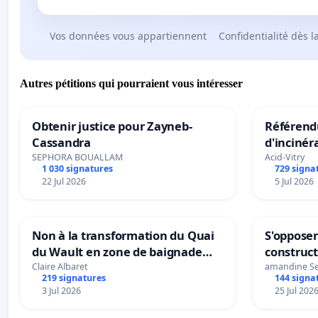
Vos données vous appartiennent
Confidentialité dès l
Autres pétitions qui pourraient vous intéresser
Obtenir justice pour Zayneb-
Référendu
Cassandra
d'incinér
SEPHORA BOUALLAM
Acid-Vitry
1 030 signatures
729 signa
22 Jul 2026
5 Jul 2026
Non à la transformation du Quai
S'opposer
du Wault en zone de baignade
construc
urbaine
Claire Albaret
amandine S
219 signatures
144 signa
3 Jul 2026
25 Jul 202