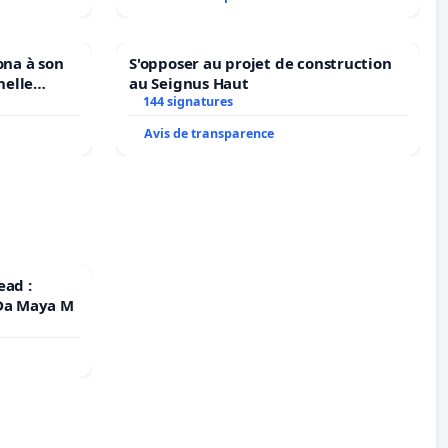
ona à son
S'opposer au projet de construction
nelle
au Seignus Haut
N. en
144 signatures
Avis de transparence
ead :
 Da Maya M