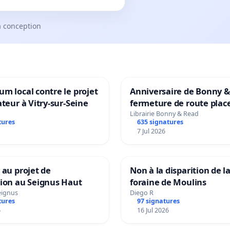
a conception
m local contre le projet
Anniversaire de Bonny &
ateur à Vitry-sur-Seine
fermeture de route plac
Maya M
Librairie Bonny & Read
tures
635 signatures
7 Jul 2026
 au projet de
Non à la disparition de la
tion au Seignus Haut
foraine de Moulins
eignus
Diego R
tures
97 signatures
6
16 Jul 2026