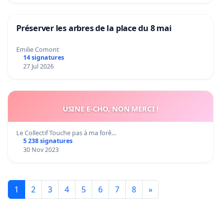
Préserver les arbres de la place du 8 mai
Emilie Comont
14 signatures
27 Jul 2026
USINE E-CHO, NON MERCI !
Le Collectif Touche pas à ma forê…
5 238 signatures
30 Nov 2023
1
2
3
4
5
6
7
8
»