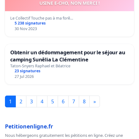
USINE E-CHO, NON MERCI !
Le Collectif Touche pas à ma forê…
5 238 signatures
30 Nov 2023
Obtenir un dédommagement pour le séjour au
camping Sunêlia La Clémentine
Taton-Snyers Raphael et Béatrice
23 signatures
27 Jul 2026
1
2
3
4
5
6
7
8
»
Petitionenligne.fr
Nous hébergeons gratuitement les pétitions en ligne. Créez une