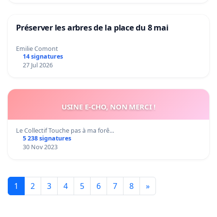
Préserver les arbres de la place du 8 mai
Emilie Comont
14 signatures
27 Jul 2026
USINE E-CHO, NON MERCI !
Le Collectif Touche pas à ma forê…
5 238 signatures
30 Nov 2023
1
2
3
4
5
6
7
8
»