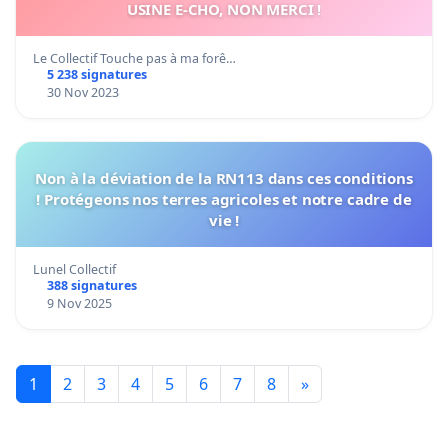
USINE E-CHO, NON MERCI !
Le Collectif Touche pas à ma forê…
5 238 signatures
30 Nov 2023
Non à la déviation de la RN113 dans ces conditions
! Protégeons nos terres agricoles et notre cadre de
vie !
Lunel Collectif
388 signatures
9 Nov 2025
1
2
3
4
5
6
7
8
»