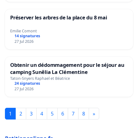
Préserver les arbres de la place du 8 mai
Emilie Comont
14 signatures
27 Jul 2026
Obtenir un dédommagement pour le séjour au
camping Sunêlia La Clémentine
Taton-Snyers Raphael et Béatrice
24 signatures
27 Jul 2026
1
2
3
4
5
6
7
8
»