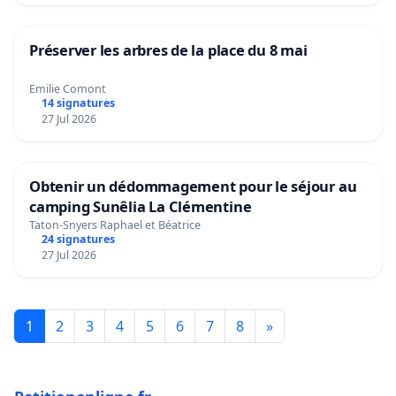
Préserver les arbres de la place du 8 mai
Emilie Comont
14 signatures
27 Jul 2026
Obtenir un dédommagement pour le séjour au
camping Sunêlia La Clémentine
Taton-Snyers Raphael et Béatrice
24 signatures
27 Jul 2026
1
2
3
4
5
6
7
8
»