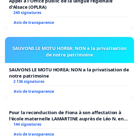
Appel à l'Office public de la langue régionale
d'Alsace (OPLRA)
240 signatures
Avis de transparence
SAUVONS LE MOTU HOREA: NON a la privatisation
de notre patrimoine
SAUVONS LE MOTU HOREA: NON a la privatisation de
notre patrimoine
2 136 signatures
Avis de transparence
Pour la reconduction de Fiona à son affectation à
l'école maternelle LAMARTINE auprès de Léo N. en
2026/2027
144 signatures
Avis de transparence