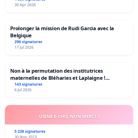
30 Apr 2026
Prolonger la mission de Rudi Garcia avec la
Belgique
296 signatures
17 Jul 2026
Non à la permutation des institutrices
maternelles de Bléharies et Laplaigne !
Préservons la stabilité de nos enfants.
143 signatures
6 Jul 2026
USINE E-CHO, NON MERCI !
5 238 signatures
30 Nov 2023