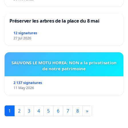
Préserver les arbres de la place du 8 mai
12 signatures
27 Jul 2026
SAUVONS LE MOTU HOREA: NON a la privatisation
de notre patrimoine
2 137 signatures
11 May 2026
1
2
3
4
5
6
7
8
»