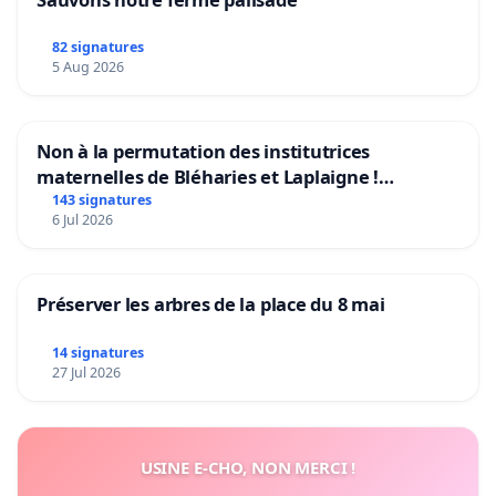
82 signatures
5 Aug 2026
Non à la permutation des institutrices
maternelles de Bléharies et Laplaigne !
Préservons la stabilité de nos enfants.
143 signatures
6 Jul 2026
Préserver les arbres de la place du 8 mai
14 signatures
27 Jul 2026
USINE E-CHO, NON MERCI !