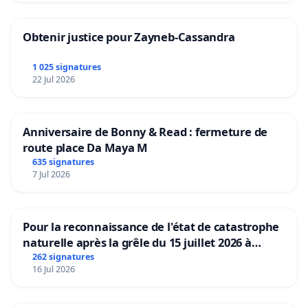
Obtenir justice pour Zayneb-Cassandra
1 025 signatures
22 Jul 2026
Anniversaire de Bonny & Read : fermeture de
route place Da Maya M
635 signatures
7 Jul 2026
Pour la reconnaissance de l'état de catastrophe
naturelle après la grêle du 15 juillet 2026 à
Aubenas et ses alentours
262 signatures
16 Jul 2026