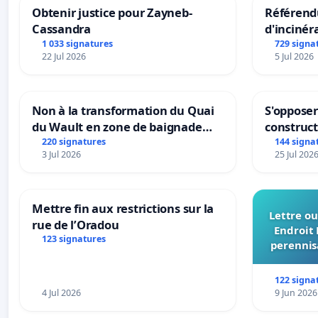
Obtenir justice pour Zayneb-
Référendu
Cassandra
d'incinér
1 033 signatures
729 signa
22 Jul 2026
5 Jul 2026
Non à la transformation du Quai
S'opposer
du Wault en zone de baignade
construc
urbaine
220 signatures
144 signa
3 Jul 2026
25 Jul 202
Mettre fin aux restrictions sur la
Lettre ou
rue de l’Oradou
Endroit 
123 signatures
perennis
du Bon
122 signa
4 Jul 2026
9 Jun 2026