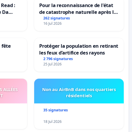
 Read :
Pour la reconnaissance de l'état
e Da
de catastrophe naturelle après la
grêle du 15 juillet 2026 à Aubenas
262 signatures
16 Jul 2026
et ses alentours
 fête
Protéger la population en retirant
les feux d’artifice des rayons
2 796 signatures
25 Jul 2026
S ALLÉES
Non au AirBnB dans nos quartiers
UT
résidentiels
35 signatures
18 Jul 2026