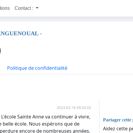
itions
Contact :
 PLANGUENOUAL -
Politique de confidentialité
2023-02-16 09:20:33
L'école Sainte Anne va continuer à vivre,
Partager cette 
e belle école. Nous espérons que de
Aidez cette pé
le perdure encore de nombreuses années.