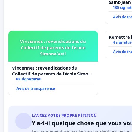
Saint-Jean 
135 signat
Avis de t
Remettre l
Vincennes : revendications du
4 signatur
Collectif de parents de l’école
Avis de t
Simone Veil
Vincennes : revendications du
Collectif de parents de l’école Simone
Veil
88 signatures
Avis de transparence
LANCEZ VOTRE PROPRE PÉTITION
Y a-t-il quelque chose que vous vo
Le changement n'a pas lieu en gardant le silence.