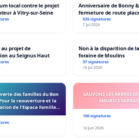
m local contre le projet
Anniversaire de Bonny &
ateur à Vitry-sur-Seine
fermeture de route plac
Maya M
tures
635 signatures
7 Jul 2026
 au projet de
Non à la disparition de la
tion au Seignus Haut
foraine de Moulins
tures
97 signatures
6
16 Jul 2026
verte des familles du Bon
SAUVONS LES ARBRES DE
Pour la reouverture et la
MAURICE SARRA
ation de l’Espace Familles
 Endroit a Tours 37000
160 signatures
tures
16 Jun 2026