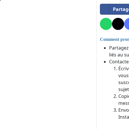
Partag
Comment promo
Partagez
liés au s
Contacte
Écri
vous
susc
sujet
Copi
mess
Envo
Inst