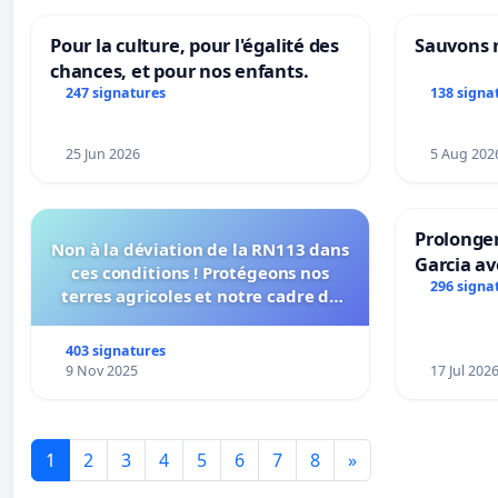
Pour la culture, pour l'égalité des
Sauvons 
chances, et pour nos enfants.
247 signatures
138 signa
25 Jun 2026
5 Aug 202
Prolonger
Non à la déviation de la RN113 dans
Garcia av
ces conditions ! Protégeons nos
296 signa
terres agricoles et notre cadre de
vie !
403 signatures
9 Nov 2025
17 Jul 202
1
2
3
4
5
6
7
8
»