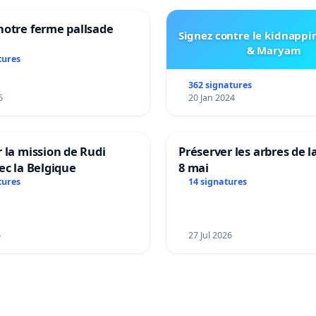
notre ferme pallsade
Signez contre le kidnappi
& Maryam
tures
362 signatures
6
20 Jan 2024
 la mission de Rudi
Préserver les arbres de l
ec la Belgique
8 mai
tures
14 signatures
6
27 Jul 2026