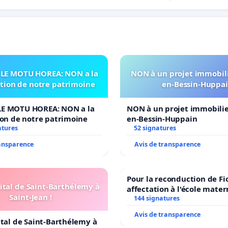
LE MOTU HOREA: NON a la
NON à un projet immobili
ation de notre patrimoine
en-Bessin-Huppa
E MOTU HOREA: NON a la
NON à un projet immobilier
ion de notre patrimoine
en-Bessin-Huppain
atures
52 signatures
ransparence
Avis de transparence
Pour la reconduction de Fi
ital de Saint-Barthélemy à
affectation à l'école mater
Saint-Jean !
LAMARTINE auprès de Léo 
144 signatures
2026/2027
Avis de transparence
ital de Saint-Barthélemy à