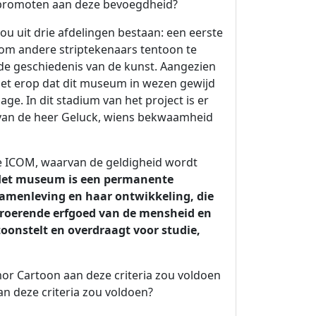
te promoten aan deze bevoegdheid?
u uit drie afdelingen bestaan: een eerste
om andere striptekenaars tentoon te
n de geschiedenis van de kunst. Aangezien
 het erop dat dit museum in wezen gewijd
e. In dit stadium van het project is er
an de heer Geluck, wiens bekwaamheid
e ICOM, waarvan de geldigheid wordt
Het museum is een permanente
samenleving en haar ontwikkeling, die
nroerende erfgoed van de mensheid en
toonstelt en overdraagt voor studie,
r Cartoon aan deze criteria zou voldoen
an deze criteria zou voldoen?