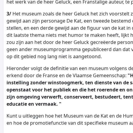
het werk van de heer Geluck, een Franstalige auteur, 
3/
Het museum zoals de heer Geluck het zich voorstelt zo
gewijd aan zijn personage De Kat, een tweede bestemd 
stellen, en een derde gewijd aan de figuur van de kat i
dit laatste thema niets met humor te maken heeft, lijkt
zou zijn aan het door de heer Geluck gecreëerde personag
geen ander museumprogramma gepubliceerd dan dat v
op dit gebied nog lang niet is aangetoond.
Hieronder volgt de definitie van een museum volgens d
erkend door de Franse en de Vlaamse Gemeenschap:
"
instelling zonder winstoogmerk, ten dienste van de 
openstaat voor het publiek en die het roerende en o
zijn omgeving verwerft, conserveert, bestudeert, ten
educatie en vermaak. "
Kunt u uitleggen hoe het Museum van de Kat en de Humo
en hoe de promotiefunctie van dit specifieke museum a