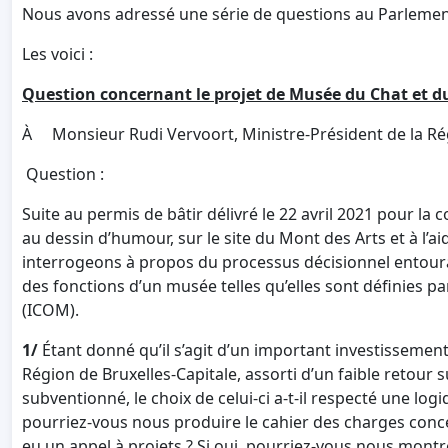
Nous avons adressé une série de questions au Parlemen
Les voici :
Question concernant le projet de Musée du Chat et 
À Monsieur Rudi Vervoort, Ministre-Président de la Rég
Question :
Suite au permis de bâtir délivré le 22 avril 2021 pour la
au dessin d’humour, sur le site du Mont des Arts et à l’a
interrogeons à propos du processus décisionnel entouran
des fonctions d’un musée telles qu’elles sont définies p
(ICOM).
1/
Étant donné qu’il s’agit d’un important investissement 
Région de Bruxelles-Capitale, assorti d’un faible retour 
subventionné, le choix de celui-ci a-t-il respecté une lo
pourriez-vous nous produire le cahier des charges concern
eu un appel à projets ? Si oui, pourriez-vous nous montre