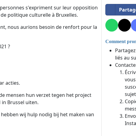
es personnes s'expriment sur leur opposition
Partag
e politique culturelle à Bruxelles.
ent, nous aurions besoin de renfort pour la
Comment promo
021 ?
Partagez
liés au s
Contacte
Écri
vous
r acties.
susc
sujet
ende mensen hun verzet tegen het project
Copi
in Brussel uiten.
mess
, hebben wij hulp nodig bij het maken van
Envo
Inst